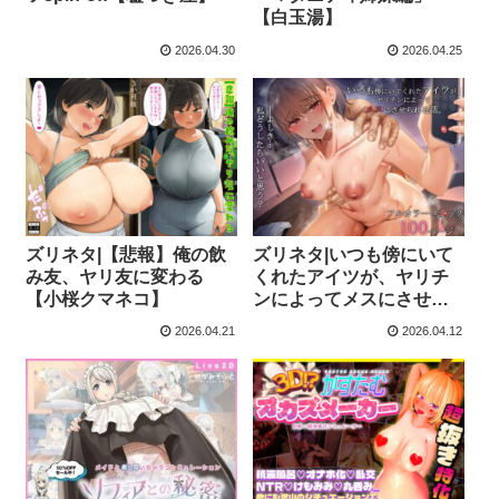
【白玉湯】
2026.04.30
2026.04.25
ズリネタ|【悲報】俺の飲
ズリネタ|いつも傍にいて
み友、ヤリ友に変わる
くれたアイツが、ヤリチ
【小桜クマネコ】
ンによってメスにさせら
れる話。【うぶお屋】
2026.04.21
2026.04.12