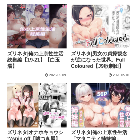
ズリネタ|俺の上京性生活
ズリネタ|男女の貞操観念
総集編【19-21】【白玉
が逆になった世界。Full
湯】
Coloured【J9歌劇団】
2026.05.09
2026.05.01
ズリネタ|オナホキョウシ
ズリネタ|俺の上京性生活
ツspin-off【嘘つき屋】
「マタニティ姉妹編」