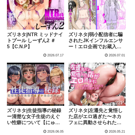
ズリネタ|NTR ミッドナイ
ズリネタ|弱小配信者に騙
トプール しーずん2 ＃
されたJKインフルエンサ
5【C.N.P】
ー！エロ企画でお蔵入り
に！？【虹照】
2026.07.17
2026.07.01
ズリネタ|生徒指導の秘録
ズリネタ|左遷先と覚悟し
ー清楚な女子生徒のえぐ
た店がエロ過ぎた〜ネカ
い性癖について【にゅる
フェに異動させられたら
にゅるスプラッシュ】
バイトがエロ過ぎる件〜
2026.06.05
2026.05.21
【ジョールボイント】