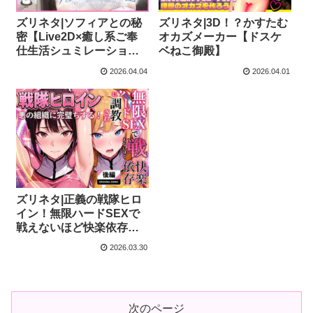
ズリネタ|ソフィアとの秘
ズリネタ|3D！？かすたむ
密【Live2D×癒し系ご奉
オカズメーカー【ドスケ
仕生活シュミレーショ
ベねこ御殿】
ン】【めがみそふと】
2026.04.04
2026.04.01
ズリネタ|正義の戦隊ヒロ
イン！無限ハードSEXで
戦えないほど快楽依存に
調教され悪の組織に完堕
2026.03.30
ちする！・後編【ラブリ
ークラフト】
次のページ