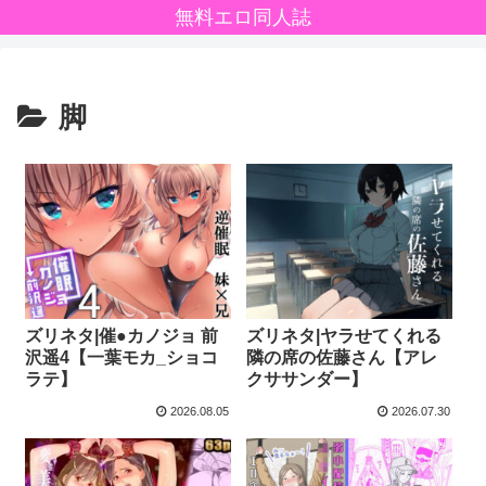
無料エロ同人誌
脚
ズリネタ|催●カノジョ 前
ズリネタ|ヤラせてくれる
沢遥4【一葉モカ_ショコ
隣の席の佐藤さん【アレ
ラテ】
クササンダー】
2026.08.05
2026.07.30